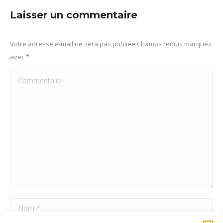
Facebook
X
Pinterest
LinkedIn
Laisser un commentaire
Votre adresse e-mail ne sera pas publiée Champs requis marqués
avec
*
Commentaire
Nom *