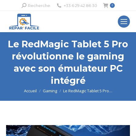
Recherche
Recherche
+33 6 29 42 86 30
0
:
Le RedMagic Tablet 5 Pro
révolutionne le gaming
avec son émulateur PC
intégré
Vous êtes ici :
Accueil
Gaming
Le RedMagic Tablet 5 Pro…