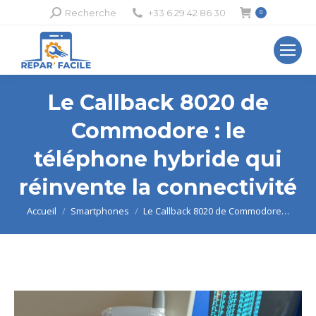
Recherche
Recherche
+33 6 29 42 86 30
0
:
Le Callback 8020 de
Commodore : le
téléphone hybride qui
réinvente la connectivité
Vous êtes ici :
Accueil
Smartphones
Le Callback 8020 de Commodore…