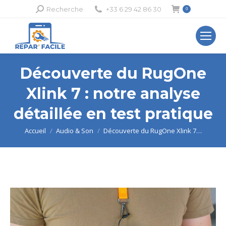
Recherche
Recherche
+33 6 29 42 86 30
0
:
Découverte du RugOne
Xlink 7 : notre analyse
détaillée en test pratique
Vous êtes ici :
Accueil
Audio & Son
Découverte du RugOne Xlink 7…