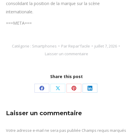
consolidant la position de la marque sur la scène
internationale.
===META===
Catégorie :
Smartphones
Par
Repar'facile
juillet 7, 2026
Laisser un commentaire
Share this post
Partager
Partager
Partager
Partager
sur
sur
sur
sur
Facebook
X
Pinterest
LinkedIn
Laisser un commentaire
Votre adresse e-mail ne sera pas publiée Champs requis marqués