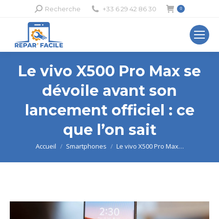
Recherche
Recherche
+33 6 29 42 86 30
0
:
Le vivo X500 Pro Max se
dévoile avant son
lancement officiel : ce
que l’on sait
Vous êtes ici :
Accueil
Smartphones
Le vivo X500 Pro Max…