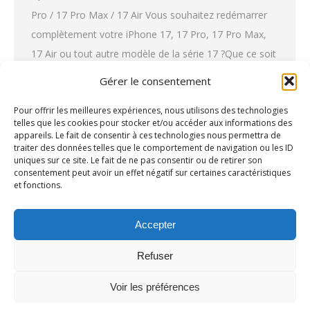
Pro / 17 Pro Max / 17 Air Vous souhaitez redémarrer
complètement votre iPhone 17, 17 Pro, 17 Pro Max,
17 Air ou tout autre modèle de la série 17 ?Que ce soit
pour résoudre un bug, un écran figé ou préparer votre
Gérer le consentement
appareil…
Pour offrir les meilleures expériences, nous utilisons des technologies
telles que les cookies pour stocker et/ou accéder aux informations des
appareils. Le fait de consentir à ces technologies nous permettra de
traiter des données telles que le comportement de navigation ou les ID
uniques sur ce site. Le fait de ne pas consentir ou de retirer son
1
2
→
consentement peut avoir un effet négatif sur certaines caractéristiques
et fonctions.
Accepter
Refuser
Voir les préférences
Ⓒ Repar'Facile 2025 |
Mentions Légales
|
Politique de