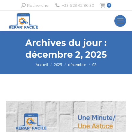
Recherche
Recherche
+33 6 29 42 86 30
0
:
Archives du jour :
décembre 2, 2025
Vous êtes ici :
Accueil
2025
décembre
02