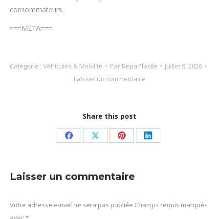
consommateurs.
===META===
Catégorie :
Véhicules & Mobilité
Par
Repar'facile
juillet 9, 2026
Laisser un commentaire
Share this post
Partager
Partager
Partager
Partager
sur
sur
sur
sur
Facebook
X
Pinterest
LinkedIn
Laisser un commentaire
Votre adresse e-mail ne sera pas publiée Champs requis marqués
avec
*