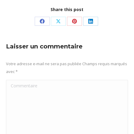
Share this post
Partager
Partager
Partager
Partager
sur
sur
sur
sur
Facebook
X
Pinterest
LinkedIn
Laisser un commentaire
Votre adresse e-mail ne sera pas publiée Champs requis marqués
avec
*
Commentaire