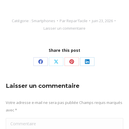
Catégorie :
Smartphones
Par
Repar'facile
juin 23, 2026
Laisser un commentaire
Share this post
Partager
Partager
Partager
Partager
sur
sur
sur
sur
Facebook
X
Pinterest
LinkedIn
Laisser un commentaire
Votre adresse e-mail ne sera pas publiée Champs requis marqués
avec
*
Commentaire