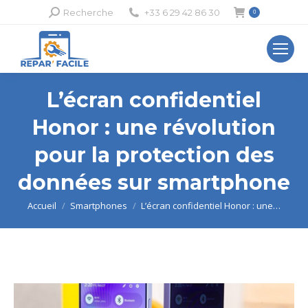
Recherche
Recherche
+33 6 29 42 86 30
0
:
L’écran confidentiel
Honor : une révolution
pour la protection des
données sur smartphone
Vous êtes ici :
Accueil
Smartphones
L’écran confidentiel Honor : une…