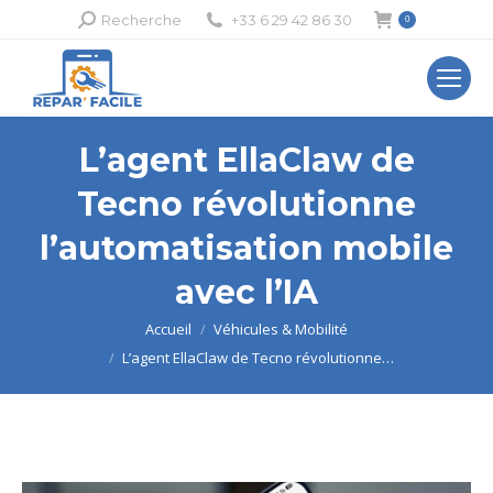
Recherche
Recherche
+33 6 29 42 86 30
0
:
L’agent EllaClaw de
Tecno révolutionne
l’automatisation mobile
avec l’IA
Vous êtes ici :
Accueil
Véhicules & Mobilité
L’agent EllaClaw de Tecno révolutionne…