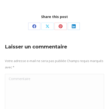
Share this post
Partager
Partager
Partager
Partager
sur
sur
sur
sur
Facebook
X
Pinterest
LinkedIn
Laisser un commentaire
Votre adresse e-mail ne sera pas publiée Champs requis marqués
avec
*
Commentaire