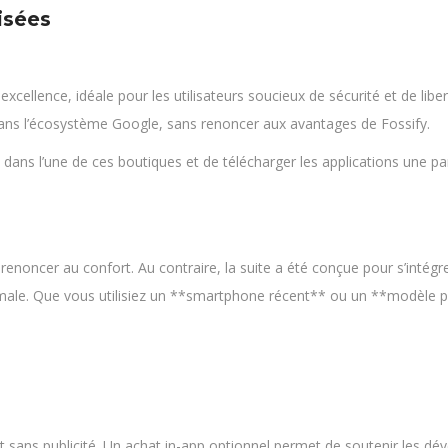
isées
:
excellence, idéale pour les utilisateurs soucieux de sécurité et de liber
 dans l’écosystème Google, sans renoncer aux avantages de Fossify.
fy » dans l’une de ces boutiques et de télécharger les applications une 
 renoncer au confort. Au contraire, la suite a été conçue pour s’inté
e. Que vous utilisiez un **smartphone récent** ou un **modèle plus
 et sans publicité. Un achat in-app optionnel permet de soutenir les dé