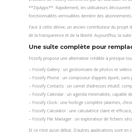
**ZipApps**. Rapidement, les utilisateurs découvrent 
fonctionnalités verrouillées derrière des abonnements.
Face à cette dérive, un ancien contributeur du projet d
de la transparence et de la liberté. Aujourd’hui, la su
Une suite complète pour rempla
Fossify propose une alternative crédible à presque tous
– Fossify Gallery : un gestionnaire de photos et vidéo
– Fossify Phone : un composeur d’appels épuré, sans p
– Fossify Contacts : un carnet d’adresses intuitif, com
– Fossify Calendar : un agenda minimaliste, capable de
– Fossify Clock : une horloge complète (alarmes, chr
– Fossify Calculator : une calculatrice claire et efficac
– Fossify File Manager : un explorateur de fichiers sé
Et ce n’est qu’un début. D’autres applications sont 