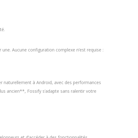
té.
par une. Aucune configuration complexe n’est requise :
grer naturellement à Android, avec des performances
 ancien**, Fossify s’adapte sans ralentir votre
veloppeurs et d’accéder à des fonctionnalités