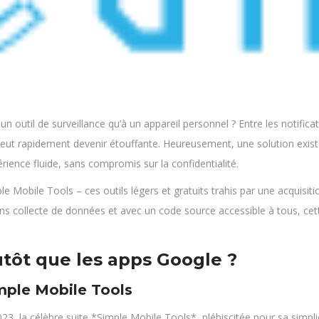
outil de surveillance qu’à un appareil personnel ? Entre les notificati
peut rapidement devenir étouffante. Heureusement, une solution existe
rience fluide, sans compromis sur la confidentialité.
ple Mobile Tools – ces outils légers et gratuits trahis par une acquisi
sans collecte de données et avec un code source accessible à tous, cett
utôt que les apps Google ?
mple Mobile Tools
3, la célèbre suite *Simple Mobile Tools*, plébiscitée pour sa simplici