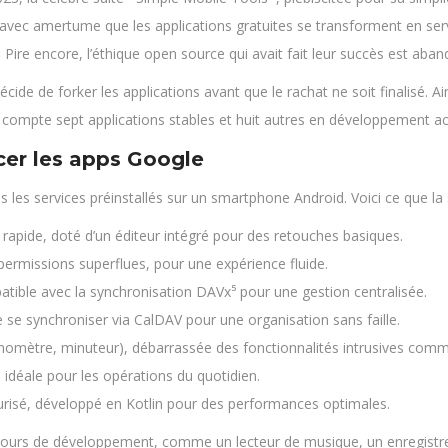
avec amertume que les applications gratuites se transforment en servi
 Pire encore, l’éthique open source qui avait fait leur succès est aba
écide de forker les applications avant que le rachat ne soit finalisé. A
ite compte sept applications stables et huit autres en développement act
cer les apps Google
 les services préinstallés sur un smartphone Android. Voici ce que la 
s rapide, doté d’un éditeur intégré pour des retouches basiques.
ermissions superflues, pour une expérience fluide.
patible avec la synchronisation DAVx⁵ pour une gestion centralisée.
 se synchroniser via CalDAV pour une organisation sans faille.
onomètre, minuteur), débarrassée des fonctionnalités intrusives com
e, idéale pour les opérations du quotidien.
curisé, développé en Kotlin pour des performances optimales.
en cours de développement, comme un lecteur de musique, un enregistr