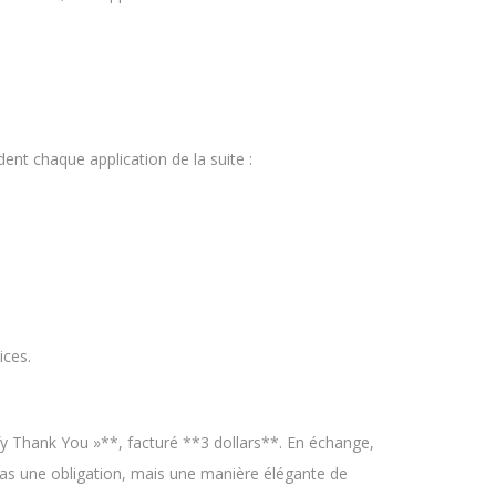
dent chaque application de la suite :
ices.
fy Thank You »**, facturé **3 dollars**. En échange,
 pas une obligation, mais une manière élégante de