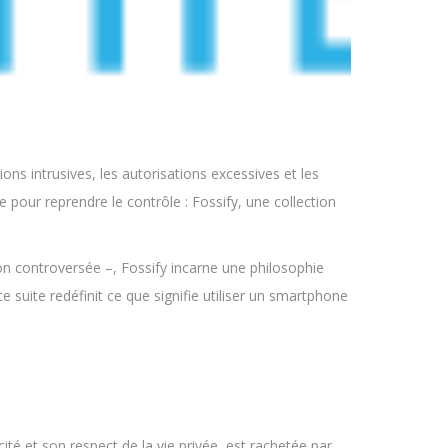
ons intrusives, les autorisations excessives et les
 pour reprendre le contrôle : Fossify, une collection
tion controversée –, Fossify incarne une philosophie
e suite redéfinit ce que signifie utiliser un smartphone
té et son respect de la vie privée, est rachetée par