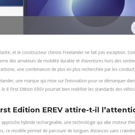
arité, et le constructeur chinois Freelander ne fait pas exception. Son 
iasme des amateurs de mobilité durable et d’aventures hors des senti
 carbone, une combinaison de plus en plus recherchée par les conduc
ander, une marque qui mise sur l’innovation pour se démarquer dans
 le 8 First Edition EREV pourrait bien redéfinir les standards des véh
st Edition EREV attire-t-il l’attenti
n approche hybride rechargeable, une technologie qui allie moteur th
es, ce modèle permet de parcourir de longues distances sans craindre