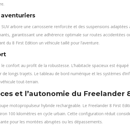
re.
 aventuriers
ce SUV arbore une carrosserie renforcée et des suspensions adaptées au
mants, garantissant une adhérence optimale sur routes accidentées ou 
t du 8 First Edition un véhicule taillé pour l’aventure.
rt
e pas le confort au profit de la robustesse. L’habitacle spacieux est é
de longs trajets. Le tableau de bord numérique et les systèmes d’info
éhicule tout-terrain.
es et l’autonomie du Freelander 8 
roupe motopropulseur hybride rechargeable. Le Freelander 8 First Ed
iron 100 kilomètres en cycle urbain. Cette configuration réduit cons
isante pour les montées abruptes ou les dépassements.