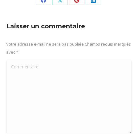
Partager
Partager
Partager
Partager
sur
sur
sur
sur
Facebook
X
Pinterest
LinkedIn
Laisser un commentaire
Votre adresse e-mail ne sera pas publiée Champs requis marqués
avec
*
Commentaire