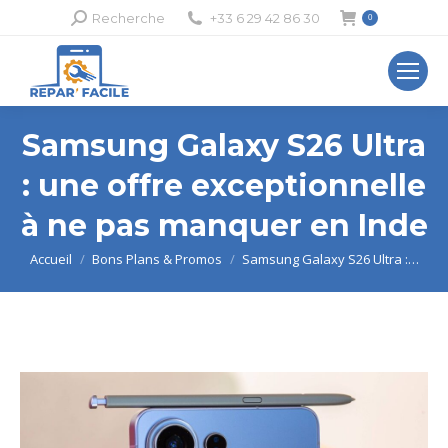
Recherche
Recherche
+33 6 29 42 86 30
0
:
Samsung Galaxy S26 Ultra
: une offre exceptionnelle
à ne pas manquer en Inde
Vous êtes ici :
Accueil
Bons Plans & Promos
Samsung Galaxy S26 Ultra :…