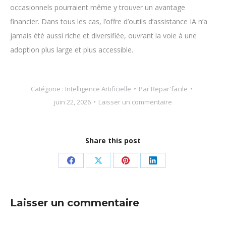
occasionnels pourraient même y trouver un avantage
financier. Dans tous les cas, l’offre d’outils d’assistance IA n’a
jamais été aussi riche et diversifiée, ouvrant la voie à une
adoption plus large et plus accessible.
Catégorie :
Intelligence Artificielle
Par
Repar'facile
juin 22, 2026
Laisser un commentaire
Share this post
Partager
Partager
Partager
Partager
sur
sur
sur
sur
Facebook
X
Pinterest
LinkedIn
Laisser un commentaire