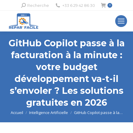
Recherche
Recherche
+33 6 29 42 86 30
0
:
GitHub Copilot passe à la
facturation à la minute :
votre budget
développement va-t-il
s’envoler ? Les solutions
gratuites en 2026
Vous êtes ici :
Accueil
Intelligence Artificielle
GitHub Copilot passe à la…