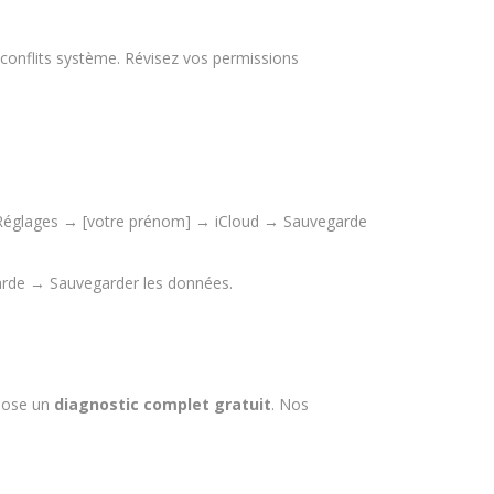
 conflits système. Révisez vos permissions
ans Réglages → [votre prénom] → iCloud → Sauvegarde
rde → Sauvegarder les données.
opose un
diagnostic complet gratuit
. Nos