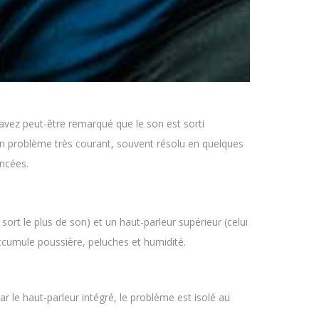
 avez peut-être remarqué que le son est sorti
n problème très courant, souvent résolu en quelques
ancées.
sort le plus de son) et un haut-parleur supérieur (celui
 accumule poussière, peluches et humidité.
r le haut-parleur intégré, le problème est isolé au