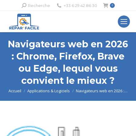
Recherche
Recherche
+33 6 29 42 86 30
0
:
Navigateurs web en 2026
: Chrome, Firefox, Brave
ou Edge, lequel vous
convient le mieux ?
Vous êtes ici :
Accueil
Applications & Logiciels
Navigateurs web en 2026 :…