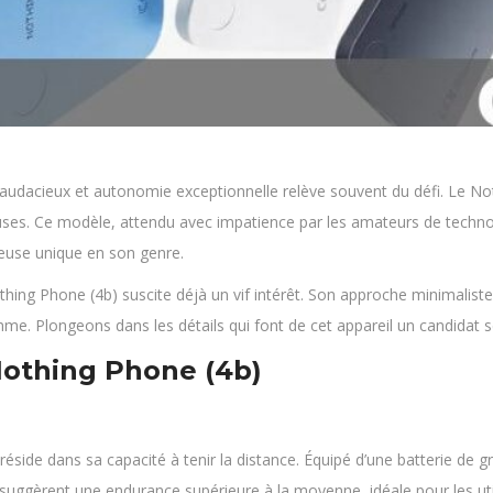
audacieux et autonomie exceptionnelle relève souvent du défi. Le Not
ses. Ce modèle, attendu avec impatience par les amateurs de technol
neuse unique en son genre.
hing Phone (4b) suscite déjà un vif intérêt. Son approche minimaliste
me. Plongeons dans les détails qui font de cet appareil un candidat s
Nothing Phone (4b)
éside dans sa capacité à tenir la distance. Équipé d’une batterie de 
 suggèrent une endurance supérieure à la moyenne, idéale pour les uti