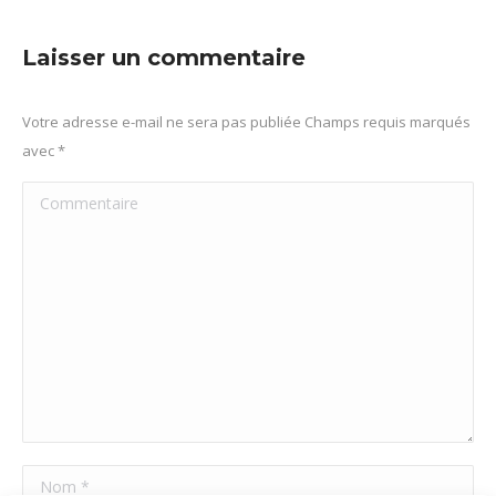
sur
sur
sur
sur
Facebook
X
Pinterest
LinkedIn
Laisser un commentaire
Votre adresse e-mail ne sera pas publiée Champs requis marqués
avec
*
Commentaire
Nom *