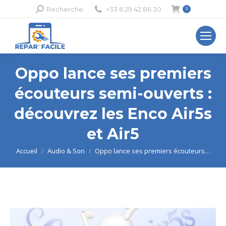
Recherche
Recherche
+33 6 29 42 86 30
0
:
Oppo lance ses premiers
écouteurs semi-ouverts :
découvrez les Enco Air5s
et Air5
Vous êtes ici :
Accueil
Audio & Son
Oppo lance ses premiers écouteurs…