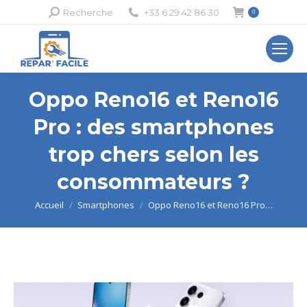
Recherche
Recherche
+33 6 29 42 86 30
0
:
Oppo Reno16 et Reno16
Pro : des smartphones
trop chers selon les
consommateurs ?
Vous êtes ici :
Accueil
Smartphones
Oppo Reno16 et Reno16 Pro…