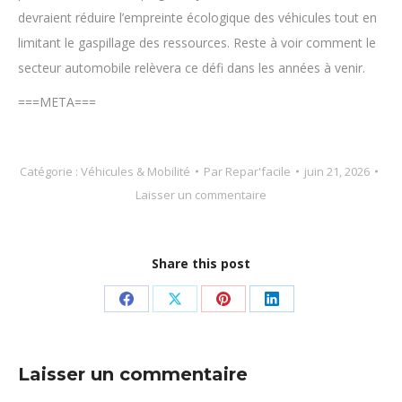
devraient réduire l’empreinte écologique des véhicules tout en
limitant le gaspillage des ressources. Reste à voir comment le
secteur automobile relèvera ce défi dans les années à venir.
===META===
Catégorie :
Véhicules & Mobilité
Par
Repar'facile
juin 21, 2026
Laisser un commentaire
Share this post
Partager
Partager
Partager
Partager
sur
sur
sur
sur
Facebook
X
Pinterest
LinkedIn
Laisser un commentaire