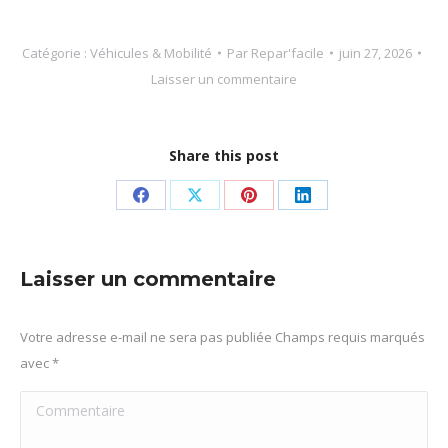
Catégorie :
Véhicules & Mobilité
Par
Repar'facile
juin 27, 2026
Laisser un commentaire
Share this post
Partager
Partager
Partager
Partager
sur
sur
sur
sur
Facebook
X
Pinterest
LinkedIn
Laisser un commentaire
Votre adresse e-mail ne sera pas publiée Champs requis marqués
avec
*
Commentaire