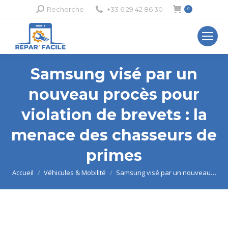
Recherche
Recherche
+33 6 29 42 86 30
0
:
Samsung visé par un
nouveau procès pour
violation de brevets : la
menace des chasseurs de
primes
Vous êtes ici :
Accueil
Véhicules & Mobilité
Samsung visé par un nouveau…