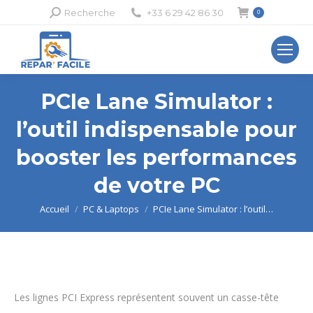
Recherche
Recherche
+33 6 29 42 86 30
0
:
PCIe Lane Simulator :
l’outil indispensable pour
booster les performances
de votre PC
Vous êtes ici :
Accueil
PC & Laptops
PCIe Lane Simulator : l’outil…
Les lignes PCI Express représentent souvent un casse-tête