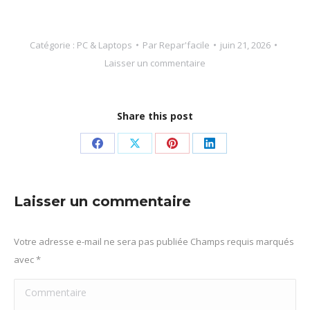
Catégorie :
PC & Laptops
Par
Repar'facile
juin 21, 2026
Laisser un commentaire
Share this post
Partager
Partager
Partager
Partager
sur
sur
sur
sur
Facebook
X
Pinterest
LinkedIn
Laisser un commentaire
Votre adresse e-mail ne sera pas publiée Champs requis marqués
avec
*
Commentaire