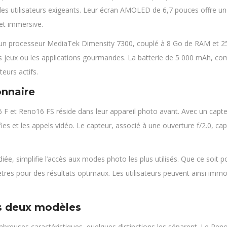
 les utilisateurs exigeants. Leur écran AMOLED de 6,7 pouces offre un
 et immersive.
un processeur MediaTek Dimensity 7300, couplé à 8 Go de RAM et 256
, les jeux ou les applications gourmandes. La batterie de 5 000 mAh, 
eurs actifs.
onnaire
 F et Reno16 FS réside dans leur appareil photo avant. Avec un capte
fies et les appels vidéo. Le capteur, associé à une ouverture f/2.0, ca
iée, simplifie l’accès aux modes photo les plus utilisés. Que ce soit
es pour des résultats optimaux. Les utilisateurs peuvent ainsi immo
es deux modèles
reuses caractéristiques, quelques distinctions les séparent. Le Reno