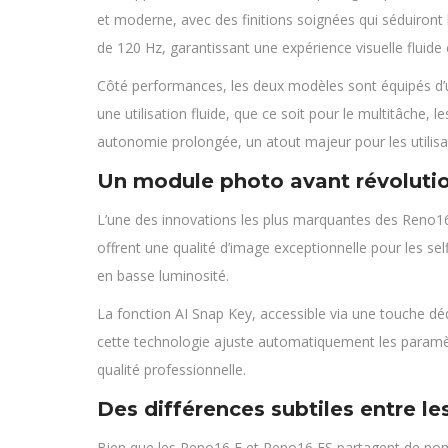
et moderne, avec des finitions soignées qui séduiront
de 120 Hz, garantissant une expérience visuelle fluide
Côté performances, les deux modèles sont équipés d’
une utilisation fluide, que ce soit pour le multitâche
autonomie prolongée, un atout majeur pour les utilisat
Un module photo avant révoluti
L’une des innovations les plus marquantes des Reno16
offrent une qualité d’image exceptionnelle pour les sel
en basse luminosité.
La fonction AI Snap Key, accessible via une touche déd
cette technologie ajuste automatiquement les paramètr
qualité professionnelle.
Des différences subtiles entre l
Bien que les Reno16 F et Reno16 FS partagent de nomb