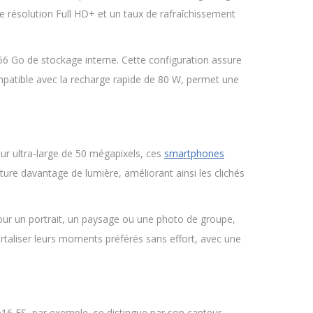
e résolution Full HD+ et un taux de rafraîchissement
 Go de stockage interne. Cette configuration assure
compatible avec la recharge rapide de 80 W, permet une
ur ultra-large de 50 mégapixels, ces
smartphones
pture davantage de lumière, améliorant ainsi les clichés
 pour un portrait, un paysage ou une photo de groupe,
rtaliser leurs moments préférés sans effort, avec une
16 FS, par exemple, se distingue par son capteur