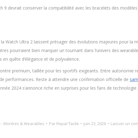
h 9 devrait conserver la compatibilité avec les bracelets des modèles p
la Watch Ultra 2 laissent présager des évolutions majeures pour la
ntres pourraient bien marquer un tournant dans l’univers des wearabl
rs en quête d’élégance et de polyvalence.
re premium, taillée pour les sportifs exigeants. Entre autonomie re
de performances. Reste à attendre une confirmation officielle de
sam
l’année 2024 s’annonce riche en surprises pour les fans de technologie 
 :
Montres & Wearables
Par
Repar'facile
juin 23, 2026
Laisser un co