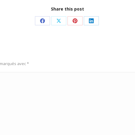
Share this post
Partager
Partager
Partager
Partager
sur
sur
sur
sur
Facebook
X
Pinterest
LinkedIn
s marqués avec
*