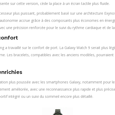
ente sur cette version, cède la place à un écran tactile plus fluide.
esseur plus puissant, probablement basé sur une architecture Exynos 
’une autonomie accrue grâce à des composants plus économes en énergi
c une précision renforcée pour le suivi du rythme cardiaque et de la
confort
a travaillé sur le confort de port. La Galaxy Watch 9 serait plus lég
mme. Les bracelets, compatibles avec les anciens modèles, pourraie
nrichies
ation plus poussée avec les smartphones Galaxy, notamment pour les n
alement améliorée, avec une reconnaissance plus rapide et plus précis
tif intégré ou un suivi du sommeil encore plus détaillé.